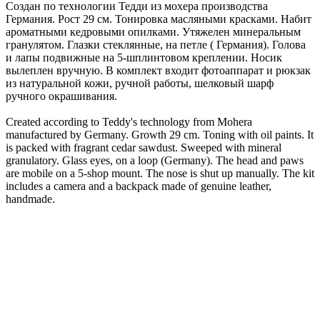
Создан по технологии Тедди из мохера производства
Германия. Рост 29 см. Тонировка масляными красками. Набит
ароматными кедровыми опилками. Утяжелен минеральным
гранулятом. Глазки стеклянные, на петле ( Германия). Голова
и лапы подвижные на 5-шплинтовом креплении. Носик
вылеплен вручную. В комплект входит фотоаппарат и рюкзак
из натуральной кожи, ручной работы, шелковый шарф
ручного окрашивания.
Created according to Teddy's technology from Mohera
manufactured by Germany. Growth 29 cm. Toning with oil paints. It
is packed with fragrant cedar sawdust. Sweeped with mineral
granulatory. Glass eyes, on a loop (Germany). The head and paws
are mobile on a 5-shop mount. The nose is shut up manually. The kit
includes a camera and a backpack made of genuine leather,
handmade.